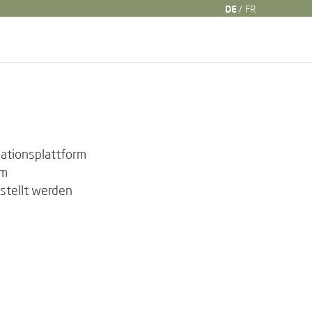
DE
FR
kationsplattform
em
stellt werden